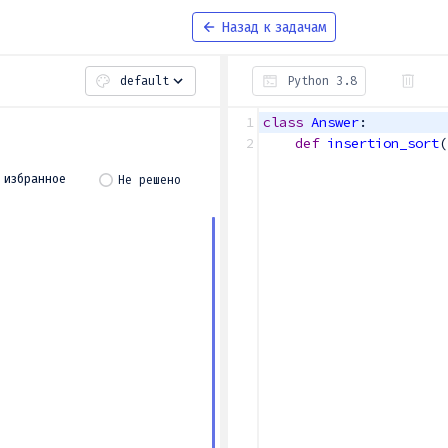
Назад к задачам
default
Python 3.8
1
class
Answer
:
2
def
insertion_sort
(
Не решено
в избранное