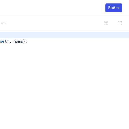
Войти
self
, 
nums
):