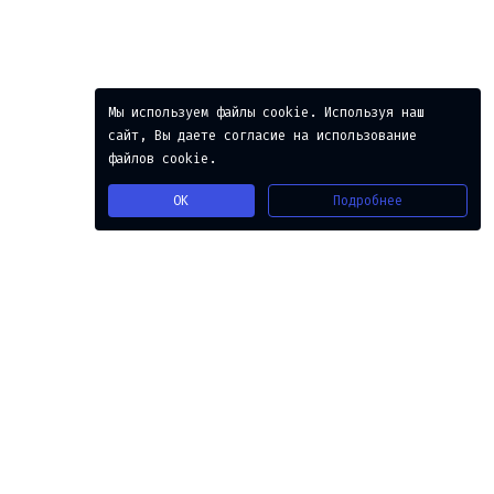
Мы используем файлы cookie. Используя наш
сайт, Вы даете согласие на использование
файлов cookie.
Подробнее
OK
Python 3.8
1
def
l_p
(
my_dict
):