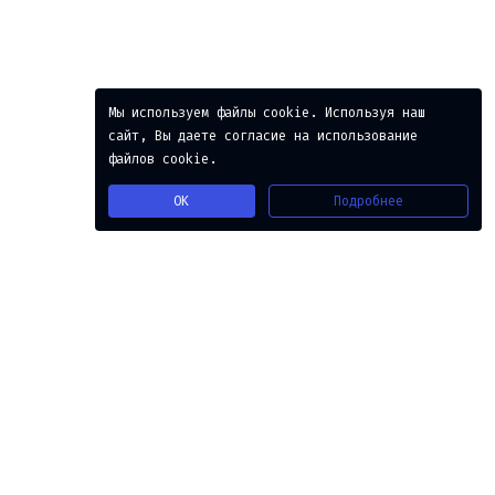
Мы используем файлы cookie. Используя наш
сайт, Вы даете согласие на использование
файлов cookie.
Подробнее
OK
Python 3.8
1
class
Answer
:
2
def
selfDividingNumbers
(
self
, 
left
, 
right
):