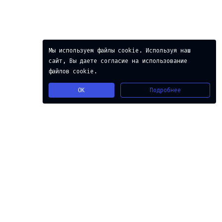
Мы используем файлы cookie. Используя наш
сайт, Вы даете согласие на использование
файлов cookie.
Подробнее
OK
Python 3.8
1
class
Answer
:
2
def
scoreOfParentheses
(
self
, 
S
):