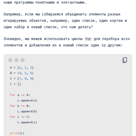
наши программы понятными и элегантными.
Например, если мы собираемся объединить элементы разных
итерируемых объектов, например, один список, один кортеж и
один набор в новый список, что нам делать?
Очевидно, мы можем использовать циклы
для перебора всех
for
элементов и добавления их в новый список один за другим:
 A = [
1
, 
2
, 
3
]

 B = (
4
, 
5
, 
6
)

 C = {
7
, 
8
, 
9
}

 L = []

for
 a 
in
 A:

     L.append(a)

for
 b 
in
 B:

     L.append(b)

for
 c 
in
 C:

     L.append(c)

print
(L)
