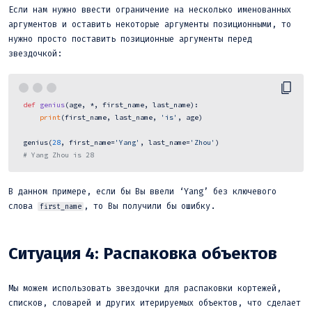
Если нам нужно ввести ограничение на несколько именованных
аргументов и оставить некоторые аргументы позиционными, то
нужно просто поставить позиционные аргументы перед
звездочкой:
def
genius
(
age, *, first_name, last_name
):

print
(first_name, last_name, 
'is'
, age)

 genius(
28
, first_name=
'Yang'
, last_name=
'Zhou'
)

# Yang Zhou is 28 
В данном примере, если бы Вы ввели ‘Yang’ без ключевого
слова
, то Вы получили бы ошибку.
first_name
Ситуация 4: Распаковка объектов
Мы можем использовать звездочки для распаковки кортежей,
списков, словарей и других итерируемых объектов, что сделает