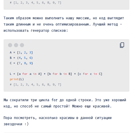
# [1, 2, 3, 4, 5, 6, 8, 9, 7] 
Таким образом можно выполнить нашу миссию, но код выглядит
таким длинным и не очень оптимизированным. Лучший метод -
использовать генератор списков:
 A = [
1
, 
2
, 
3
]

 B = (
4
, 
5
, 
6
)

 C = {
7
, 
8
, 
9
}

 L = [a 
for
 a 
in
 A] + [b 
for
 b 
in
 B] + [c 
for
 c 
in
 C]

print
(L)

# [1, 2, 3, 4, 5, 6, 8, 9, 7] 
Мы сократили три цикла for до одной строки. Это уже хороший
код, но способ не самый простой! Можно еще красивей.
Пора посмотреть, насколько красивы в данной ситуации
звездочки :)