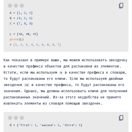
 A = [
1
, 
2
, 
3
]

 B = (
4
, 
5
, 
6
)

 C = {
7
, 
8
, 
9
}

 L = [*A, *B, *C]

print
(L)

# [1, 2, 3, 4, 5, 6, 8, 9, 7] 
Как показано в примере выше, мы можем использовать звездочку
в качестве префикса объектов для распаковки их элементов.
Кстати, если мы используем
в качестве префикса к словарю,
*
то будут распакованы его ключи. Если мы используем двойные
звездочки
в качестве префикса, то будут распакованы его
**
значения. Однако, мы должны использовать ключи для получения
распакованных значений. Из-за этого неудобства не принято
извлекать элементы из словаря помощью звездочек.
 D = {
'first'
: 
1
, 
'second'
: 
2
, 
'third'
: 
3
}
