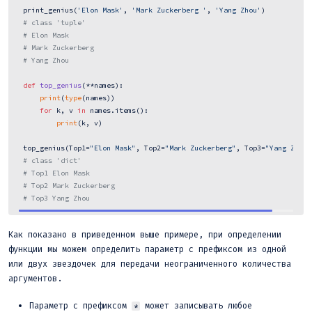
 print_genius(
'Elon Mask'
, 
'Mark Zuckerberg '
, 
'Yang Zhou'
)

# class 'tuple'
# Elon Mask
# Mark Zuckerberg 
# Yang Zhou
def
top_genius
(
**names
):

print
(
type
(names))

for
 k, v 
in
 names.items():

print
(k, v)

 top_genius(Top1=
"Elon Mask"
, Top2=
"Mark Zuckerberg"
, Top3=
"Yang Zhou"
# class 'dict'
# Top1 Elon Mask
# Top2 Mark Zuckerberg
# Top3 Yang Zhou 
Как показано в приведенном выше примере, при определении
функции мы можем определить параметр с префиксом из одной
или двух звездочек для передачи неограниченного количества
аргументов.
Параметр с префиксом
может записывать любое
*