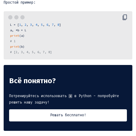
Простой пример:
 L = [
1
, 
2
, 
3
, 
4
, 
5
, 
6
, 
7
, 
8
]

 a, *b = L

print
(a)

# 1
print
(b)

# [2, 3, 4, 5, 6, 7, 8] 
Всё понятно?
Потренируйтесь использовать
в Python - попробуйте
*
решить нашу задачу!
Решать бесплатно!