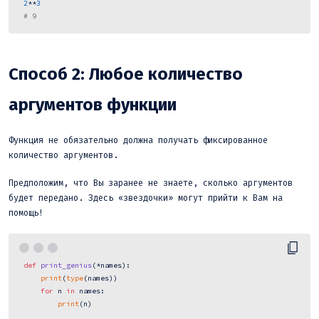
2
**
3
# 9 
Способ 2: Любое количество
аргументов функции
Функция не обязательно должна получать фиксированное
количество аргументов.
Предположим, что Вы заранее не знаете, сколько аргументов
будет передано. Здесь «звездочки» могут прийти к Вам на
помощь!
def
print_genius
(
*names
):

print
(
type
(names))

for
 n 
in
 names:

print
(n)
