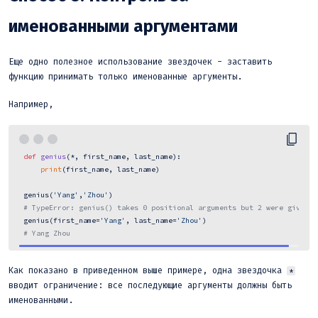
именованными аргументами
Еще одно полезное использование звездочек - заставить
функцию принимать только именованные аргументы.
Например,
def
genius
(
*, first_name, last_name
):

print
(first_name, last_name)

 genius(
'Yang'
,
'Zhou'
)

# TypeError: genius() takes 0 positional arguments but 2 were given
 genius(first_name=
'Yang'
, last_name=
'Zhou'
)

# Yang Zhou 
Как показано в приведенном выше примере, одна звездочка
*
вводит ограничение: все последующие аргументы должны быть
именованными.