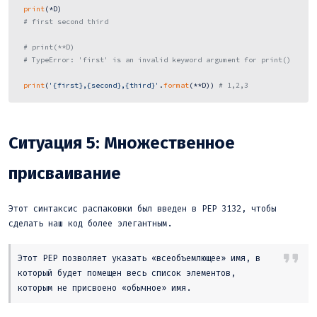
print
(*D)

# first second third
# print(**D)
# TypeError: 'first' is an invalid keyword argument for print()
print
(
'{first},{second},{third}'
.
format
(**D)) 
# 1,2,3 
Ситуация 5: Множественное
присваивание
Этот синтаксис распаковки был введен в PEP 3132, чтобы
сделать наш код более элегантным.
Этот PEP позволяет указать «всеобъемлющее» имя, в
который будет помещен весь список элементов,
которым не присвоено «обычное» имя.