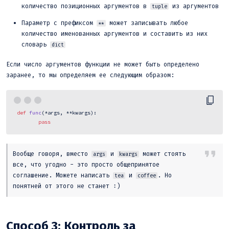
количество позиционных аргументов в
из аргументов
tuple
Параметр с префиксом
может записывать любое
**
количество именованных аргументов и составить из них
словарь
dict
Если число аргументов функции не может быть определено
заранее, то мы определяем ее следующим образом:
def
func
(
*args, **kwargs
):

pass
Вообще говоря, вместо
и
может стоять
args
kwargs
все, что угодно - это просто общепринятое
соглашение. Можете написать
и
. Но
tea
coffee
понятней от этого не станет :)
Способ 3: Контроль за