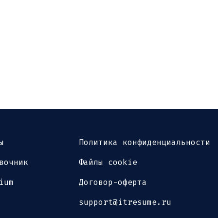
ы
Политика конфиденциальности
вочник
Файлы cookie
ium
Договор-оферта
support@itresume.ru