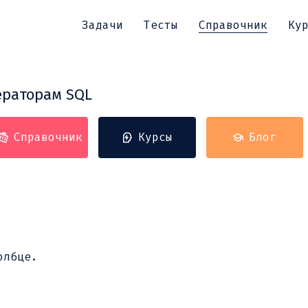
Задачи
Тесты
Справочник
Ку
ераторам SQL
Справочник
Курсы
Блог
олбце.