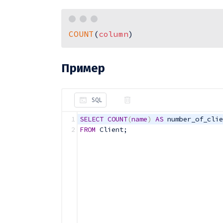
COUNT
(
column
)
Пример
SQL
1
SELECT
COUNT
(
name
)
AS
 number_of_clie
2
FROM
 Client
;