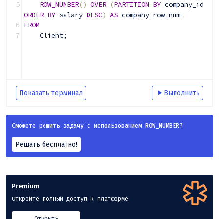
5
ROW_NUMBER
()
OVER
(
PARTITION
BY
 company_id 
ORDER
BY
 salary 
DESC
)
AS
 company_row_num
6
FROM
7
    Client
;
Показать терминал
Выполнить
Сможете решить задачу с использованием ROW_NUMBER?
Решать бесплатно!
Premium
Откройте полный доступ к платформе
Открыть