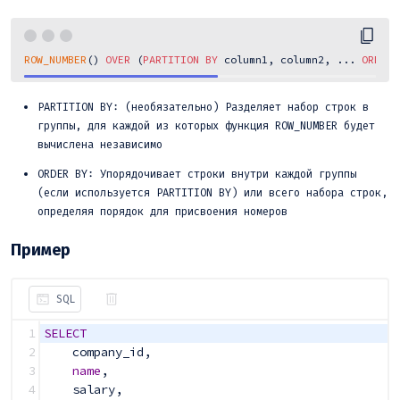
ROW_NUMBER
() 
OVER
 (
PARTITION
BY
 column1, column2, ... 
ORDER
PARTITION BY: (необязательно) Разделяет набор строк в
группы, для каждой из которых функция ROW_NUMBER будет
вычислена независимо
ORDER BY: Упорядочивает строки внутри каждой группы
(если используется PARTITION BY) или всего набора строк,
определяя порядок для присвоения номеров
Пример
SQL
1
SELECT
2
    company_id
,
3
name
,
4
    salary
,