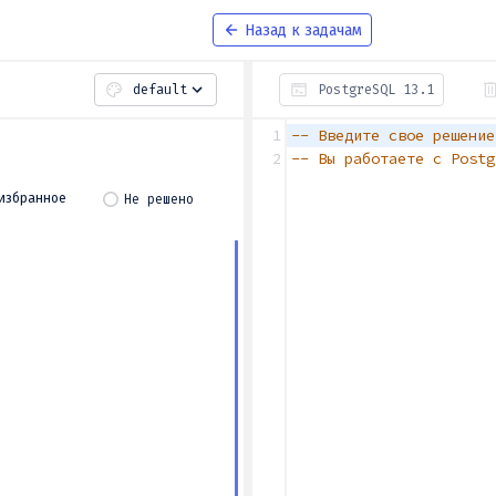
Назад к задачам
default
PostgreSQL 13.1
1
-- Введите свое решение
2
-- Вы работаете с Postg
Не решено
 избранное