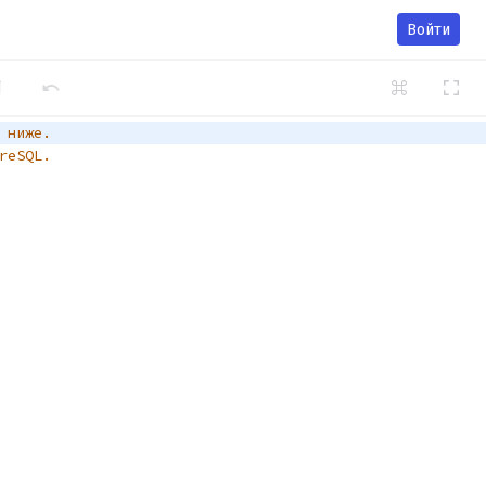
Войти
 ниже. 
reSQL.